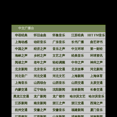
中文广播台
华语经典
怀旧金曲
怀集音乐
江苏经典
HIT FM音乐
上海动感
动听音乐
广东音乐
长书广播
曲艺评书
中国之声
经济之声
音乐之声
中文环球
第一财经
海峡之声
乡村之声
文艺之声
经典音乐
环球资讯
阅读之声
老年之声
轻松调频
中华之声
神州之声
北京新闻
北京音乐
北京交通
北京故事
河北新闻
河北音广
河北交通
河北文艺
上海新闻
上海体育
上海音乐
山西综合
山西音乐
山西交通
太原交通
内蒙交通
辽宁综合
沈阳新闻
吉林新闻
长春交通
黑龙江交通
龙广新闻
龙广都市
哈尔滨文艺
哈尔滨音乐
江苏新闻
南京新闻
浙江之声
浙江交通
西湖之声
杭州交通
安徽之声
安徽音乐
福建新闻
厦门音乐
江西都市
江西新闻
山东新闻
济南新闻
河南新闻