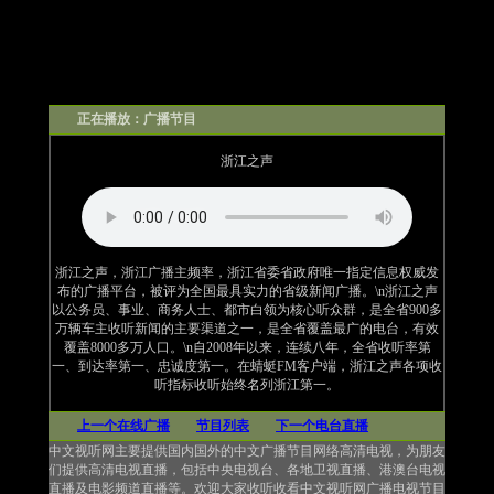
正在播放：广播节目
浙江之声
浙江之声，浙江广播主频率，浙江省委省政府唯一指定信息权威发
布的广播平台，被评为全国最具实力的省级新闻广播。\n浙江之声
以公务员、事业、商务人士、都市白领为核心听众群，是全省900多
万辆车主收听新闻的主要渠道之一，是全省覆盖最广的电台，有效
覆盖8000多万人口。\n自2008年以来，连续八年，全省收听率第
一、到达率第一、忠诚度第一。在蜻蜓FM客户端，浙江之声各项收
听指标收听始终名列浙江第一。
上一个在线广播
节目列表
下一个电台直播
中文视听网主要提供国内国外的中文广播节目网络高清电视，为朋友
们提供高清电视直播，包括中央电视台、各地卫视直播、港澳台电视
直播及电影频道直播等。欢迎大家收听收看中文视听网广播电视节目