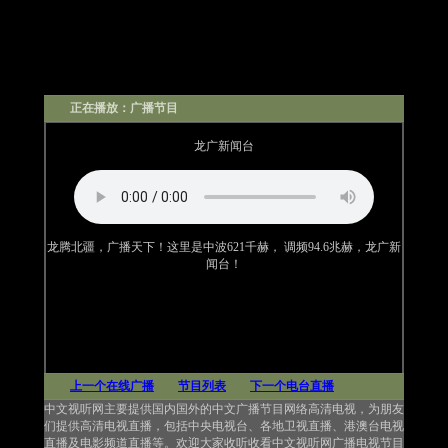
正在播放：广播节目
龙广新闻台
龙腾北疆，广播天下！这里是中波621千赫， 调频94.6兆赫，龙广新
闻台！
上一个在线广播
节目列表
下一个电台直播
中文视听网主要提供国内国外的中文广播节目网络高清电视，为朋友
们提供高清电视直播，包括中央电视台、各地卫视直播、港澳台电视
直播及电影频道直播等。欢迎大家收听收看中文视听网广播电视节目