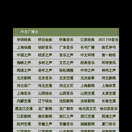
中文广播台
华语经典
怀旧金曲
怀集音乐
江苏经典
HIT FM音乐
上海动感
动听音乐
广东音乐
长书广播
曲艺评书
中国之声
经济之声
音乐之声
中文环球
第一财经
海峡之声
乡村之声
文艺之声
经典音乐
环球资讯
阅读之声
老年之声
轻松调频
中华之声
神州之声
北京新闻
北京音乐
北京交通
北京故事
河北新闻
河北音广
河北交通
河北文艺
上海新闻
上海体育
上海音乐
山西综合
山西音乐
山西交通
太原交通
内蒙交通
辽宁综合
沈阳新闻
吉林新闻
长春交通
黑龙江交通
龙广新闻
龙广都市
哈尔滨文艺
哈尔滨音乐
江苏新闻
南京新闻
浙江之声
浙江交通
西湖之声
杭州交通
安徽之声
安徽音乐
福建新闻
厦门音乐
江西都市
江西新闻
山东新闻
济南新闻
河南新闻