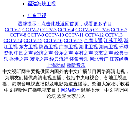
温馨提示：点击此处返回首页，观看更多节目
.
CCTV-1
CCTV-2
CCTV-3
CCTV-4
CCTV-5
CCTV-6
CCTV-7
CCTV-8
CCTV-9
CCTV-10
CCTV-11
CCTV-12
CCTV13
CCTV-14
CCTV-15
CCTV-16
CCTV-17
金鹰卡通
江苏卫视
浙
江卫视
东方卫视
陕西卫视
广东卫视
湖北卫视
湖南卫视
环球
资讯
中国之声
经济之声
音乐之声
乡村之声
文艺之声
经典音
乐
香港之声
阅读之声
经典流行
怀集音乐
河北音广
江苏经典
上海动感
动听音乐
中文视听网主要提供国内国外的中文广播节目网络高清电视，
为朋友们提供高清电视直播，包括中央电视台、各地卫视直
播、港澳台电视直播以及电影频道直播等。欢迎大家收听收看
中文视听网广播电视节目！
网站统计
温馨提示：中文视听网
论坛 欢迎大家加入